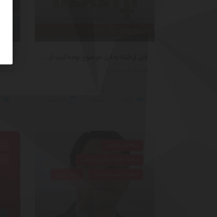
قبل از ختنه به این موضوع توجه کنید: ارزیابی جنسی قبل از ختنه
توسط مدیر سایت
توسط 
بدون
731
دیدگاه
۷
اسفند
برنامه های سازمانی
سخن
سلامت خانواده، زناشویی و جنسی
سلا
سلامت عمومی و اجتماعی
سلامت فردی