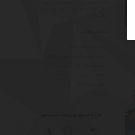
کتاب مریخ و ونوس در اتاق خواب: ترجمه و
تالیف دکتر روح اله بای(اولین فلوشیپ سکس
تراپی ایران)
دسته بندی مطالب
 روح اله بای فلوشیپ سکس تراپی
برنامه های سازمانی
(58)
سخنرانی ها و کارگاه های آموزشی
(73)
ند
سلامت خانواده، زناشویی و جنسی
(200)
سلامت عمومی و اجتماعی
(195)
سلامت فردی
(178)
کودکان
(32)