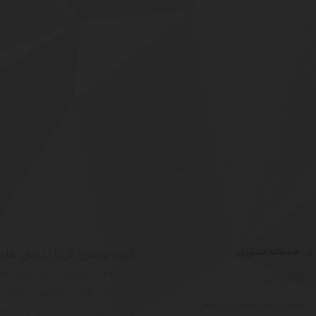
…
2
3
18
برگهٔ بعد »
خدمات مشتریان
گروه بهسازی فردا | درمان ه
مجموعه بهسازی فردا مرکز جا
صفحه اصلی
همکاری های علمی و پژوهشی
و آکادمیک بین المللی و با هم