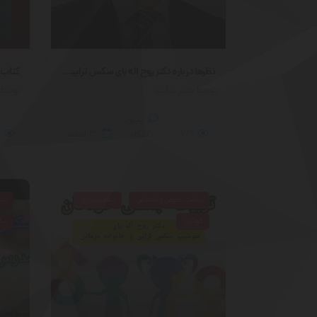
نظرها درباره دکتر روح اله بای سکس تراپیست | تجربه مراجعین
توسط مدیر سایت
توسط 
بدون
719
دیدگاه
۳
اسفند
سلامت عمومی و اجتماعی
سلامت فردی
سلا
کودکان
سلا