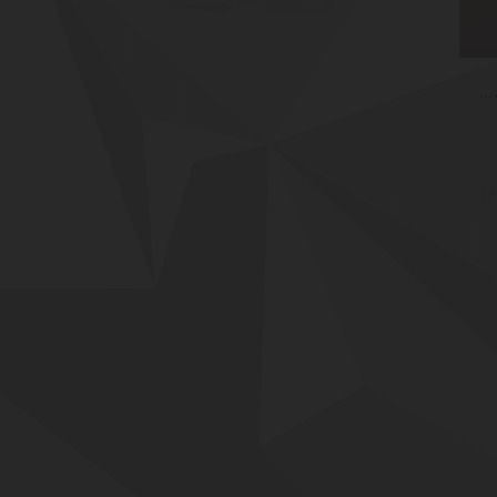
درمان قطعی زودانزالی در ایران با رویکرد علمی و نوروسایکوسکسولوژیک دکتر روح اله بای :فلوشیپ سکس تراپی
ن